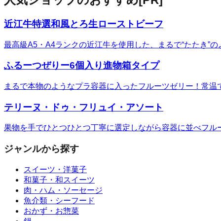
近江牛特選和風とろ生ローストビーフ
最高級A5・A4ランクの近江牛を使用した、まるで“たたき
ふるーつぜりー6個入り進物箱タイプ
まるで本物のようなプラ容器に入ったフルーツゼリー！常温
テリーヌ・ドゥ・フリュイ・アソート
果物を手でひとつひとつ丁寧に選定しながら容器に並べフル
ジャンルから探す
スイーツ・洋菓子
和菓子・和スイーツ
肉・ハム・ソーセージ
魚介類・シーフード
おかず・お惣菜