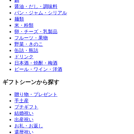
鍋
醤油・だし・調味料
パン・ジャム・シリアル
麺類
米・粉類
卵・チーズ・乳製品
フルーツ・果物
野菜・きのこ
缶詰・瓶詰
ドリンク
日本酒・焼酎・梅酒
ビール・ワイン・洋酒
ギフトシーンから探す
贈り物・プレゼント
手土産
プチギフト
結婚祝い
出産祝い
お礼・お返し
還暦祝い