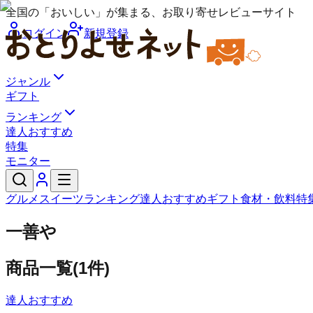
全国の「おいしい」が集まる、お取り寄せレビューサイト
ログイン
新規登録
ジャンル
ギフト
ランキング
達人おすすめ
特集
モニター
グルメ
スイーツ
ランキング
達人おすすめ
ギフト
食材・飲料
特
一善や
商品一覧
(
1
件)
達人おすすめ