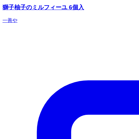
獅子柚子のミルフィーユ 6個入
一善や