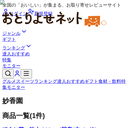
全国の「おいしい」が集まる、お取り寄せレビューサイト
ログイン
新規登録
ジャンル
ギフト
ランキング
達人おすすめ
特集
モニター
グルメ
スイーツ
ランキング
達人おすすめ
ギフト
食材・飲料
特
集
モニター
妙香園
商品一覧
(
1
件)