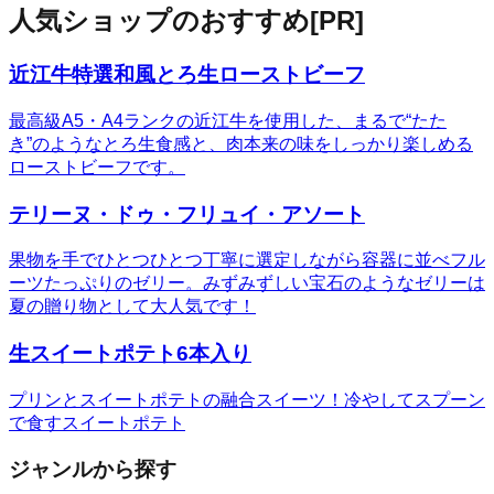
人気ショップのおすすめ
[PR]
近江牛特選和風とろ生ローストビーフ
最高級A5・A4ランクの近江牛を使用した、まるで“たた
き”のようなとろ生食感と、肉本来の味をしっかり楽しめる
ローストビーフです。
テリーヌ・ドゥ・フリュイ・アソート
果物を手でひとつひとつ丁寧に選定しながら容器に並べフル
ーツたっぷりのゼリー。みずみずしい宝石のようなゼリーは
夏の贈り物として大人気です！
生スイートポテト6本入り
プリンとスイートポテトの融合スイーツ！冷やしてスプーン
で食すスイートポテト
ジャンルから探す