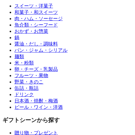
スイーツ・洋菓子
和菓子・和スイーツ
肉・ハム・ソーセージ
魚介類・シーフード
おかず・お惣菜
鍋
醤油・だし・調味料
パン・ジャム・シリアル
麺類
米・粉類
卵・チーズ・乳製品
フルーツ・果物
野菜・きのこ
缶詰・瓶詰
ドリンク
日本酒・焼酎・梅酒
ビール・ワイン・洋酒
ギフトシーンから探す
贈り物・プレゼント