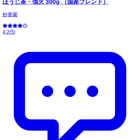
ほうじ茶・強火 300g （国産ブレンド）
妙香園
4.2
(
5
)