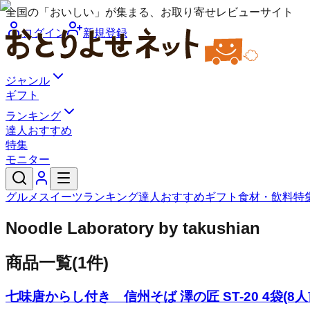
全国の「おいしい」が集まる、お取り寄せレビューサイト
ログイン
新規登録
ジャンル
ギフト
ランキング
達人おすすめ
特集
モニター
グルメ
スイーツ
ランキング
達人おすすめ
ギフト
食材・飲料
特
Noodle Laboratory by takushian
商品一覧
(
1
件)
七味唐からし付き 信州そば 澤の匠 ST-20 4袋(8人