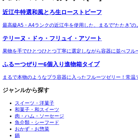
近江牛特選和風とろ生ローストビーフ
最高級A5・A4ランクの近江牛を使用した、まるで“たたき
テリーヌ・ドゥ・フリュイ・アソート
果物を手でひとつひとつ丁寧に選定しながら容器に並べフル
ふるーつぜりー6個入り進物箱タイプ
まるで本物のようなプラ容器に入ったフルーツゼリー！常温
ジャンルから探す
スイーツ・洋菓子
和菓子・和スイーツ
肉・ハム・ソーセージ
魚介類・シーフード
おかず・お惣菜
鍋