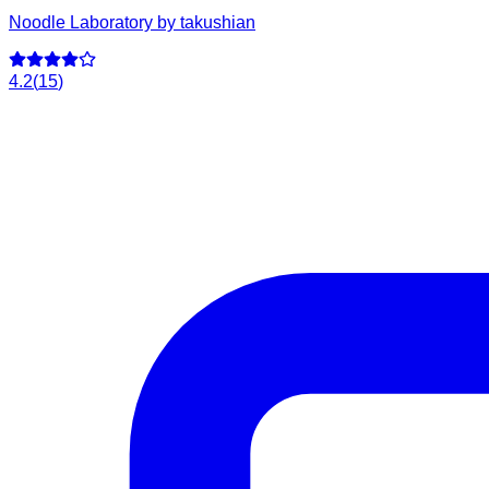
Noodle Laboratory by takushian
4.2
(
15
)