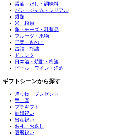
醤油・だし・調味料
パン・ジャム・シリアル
麺類
米・粉類
卵・チーズ・乳製品
フルーツ・果物
野菜・きのこ
缶詰・瓶詰
ドリンク
日本酒・焼酎・梅酒
ビール・ワイン・洋酒
ギフトシーンから探す
贈り物・プレゼント
手土産
プチギフト
結婚祝い
出産祝い
お礼・お返し
還暦祝い