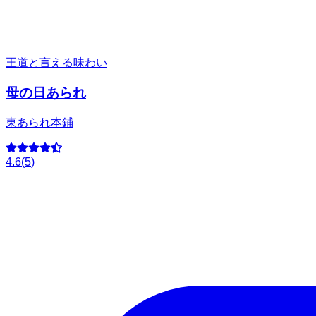
王道と言える味わい
母の日あられ
東あられ本鋪
4.6
(
5
)