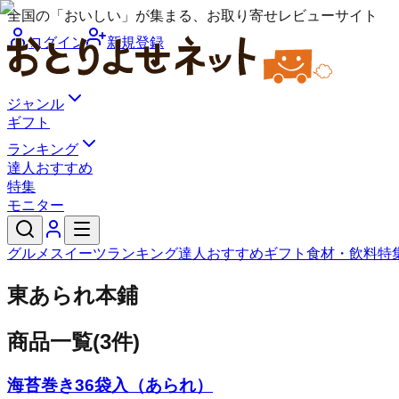
全国の「おいしい」が集まる、お取り寄せレビューサイト
ログイン
新規登録
ジャンル
ギフト
ランキング
達人おすすめ
特集
モニター
グルメ
スイーツ
ランキング
達人おすすめ
ギフト
食材・飲料
特
東あられ本鋪
商品一覧
(
3
件)
海苔巻き36袋入（あられ）