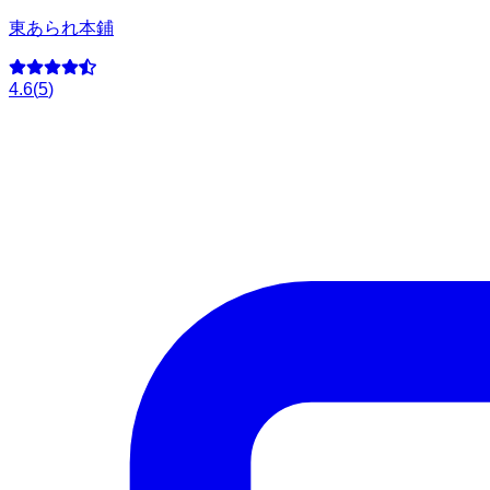
東あられ本鋪
4.6
(
5
)