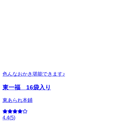
色んなおかき堪能できます♪
東一福 16袋入り
東あられ本鋪
4.4
(
5
)