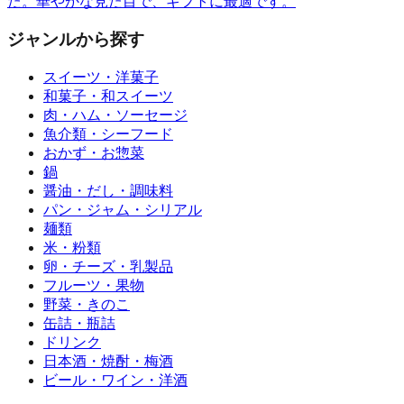
た。華やかな見た目で、ギフトに最適です。
ジャンルから探す
スイーツ・洋菓子
和菓子・和スイーツ
肉・ハム・ソーセージ
魚介類・シーフード
おかず・お惣菜
鍋
醤油・だし・調味料
パン・ジャム・シリアル
麺類
米・粉類
卵・チーズ・乳製品
フルーツ・果物
野菜・きのこ
缶詰・瓶詰
ドリンク
日本酒・焼酎・梅酒
ビール・ワイン・洋酒