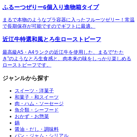
ふるーつぜりー6個入り進物箱タイプ
まるで本物のようなプラ容器に入ったフルーツゼリー！常温
で長期保存が可能ですのでギフトに最適。
近江牛特選和風とろ生ローストビーフ
最高級A5・A4ランクの近江牛を使用した、まるで“たた
き”のようなとろ生食感と、肉本来の味をしっかり楽しめる
ローストビーフです。
ジャンルから探す
スイーツ・洋菓子
和菓子・和スイーツ
肉・ハム・ソーセージ
魚介類・シーフード
おかず・お惣菜
鍋
醤油・だし・調味料
パン・ジャム・シリアル