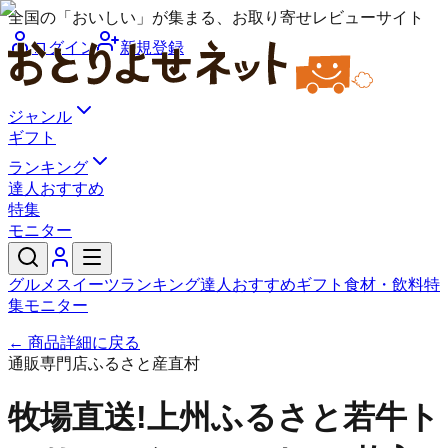
全国の「おいしい」が集まる、お取り寄せレビューサイト
ログイン
新規登録
ジャンル
ギフト
ランキング
達人おすすめ
特集
モニター
グルメ
スイーツ
ランキング
達人おすすめ
ギフト
食材・飲料
特
集
モニター
← 商品詳細に戻る
通販専門店ふるさと産直村
牧場直送!上州ふるさと若牛ト