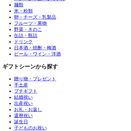
麺類
米・粉類
卵・チーズ・乳製品
フルーツ・果物
野菜・きのこ
缶詰・瓶詰
ドリンク
日本酒・焼酎・梅酒
ビール・ワイン・洋酒
ギフトシーンから探す
贈り物・プレゼント
手土産
プチギフト
結婚祝い
出産祝い
お礼・お返し
還暦祝い
誕生日
子どものお祝い