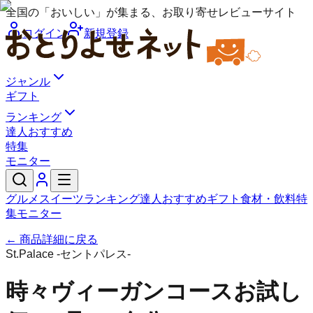
全国の「おいしい」が集まる、お取り寄せレビューサイト
ログイン
新規登録
ジャンル
ギフト
ランキング
達人おすすめ
特集
モニター
グルメ
スイーツ
ランキング
達人おすすめ
ギフト
食材・飲料
特
集
モニター
← 商品詳細に戻る
St.Palace -セントパレス-
時々ヴィーガンコースお試し