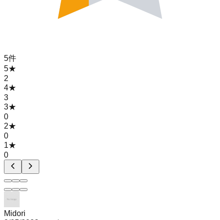
5
件
5
★
2
4
★
3
3
★
0
2
★
0
1
★
0
Midori