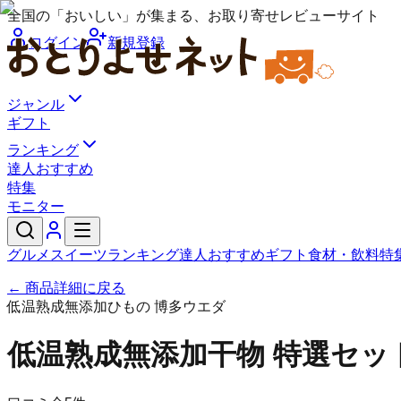
全国の「おいしい」が集まる、お取り寄せレビューサイト
ログイン
新規登録
ジャンル
ギフト
ランキング
達人おすすめ
特集
モニター
グルメ
スイーツ
ランキング
達人おすすめ
ギフト
食材・飲料
特
← 商品詳細に戻る
低温熟成無添加ひもの 博多ウエダ
低温熟成無添加干物 特選セッ