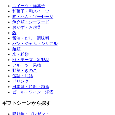
スイーツ・洋菓子
和菓子・和スイーツ
肉・ハム・ソーセージ
魚介類・シーフード
おかず・お惣菜
鍋
醤油・だし・調味料
パン・ジャム・シリアル
麺類
米・粉類
卵・チーズ・乳製品
フルーツ・果物
野菜・きのこ
缶詰・瓶詰
ドリンク
日本酒・焼酎・梅酒
ビール・ワイン・洋酒
ギフトシーンから探す
贈り物・プレゼント