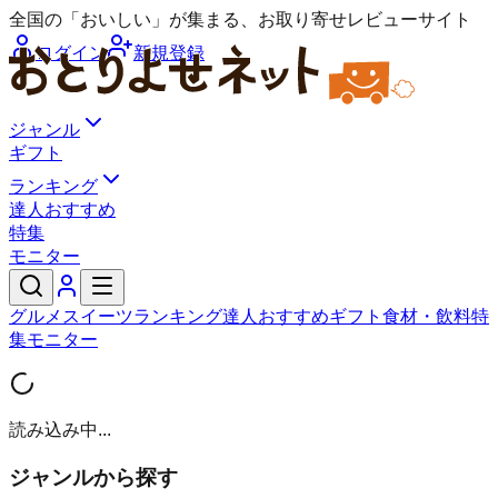
全国の「おいしい」が集まる、お取り寄せレビューサイト
ログイン
新規登録
ジャンル
ギフト
ランキング
達人おすすめ
特集
モニター
グルメ
スイーツ
ランキング
達人おすすめ
ギフト
食材・飲料
特
集
モニター
読み込み中...
ジャンルから探す