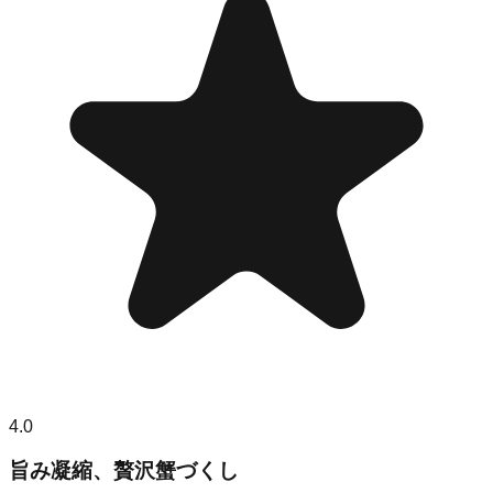
4.0
旨み凝縮、贅沢蟹づくし