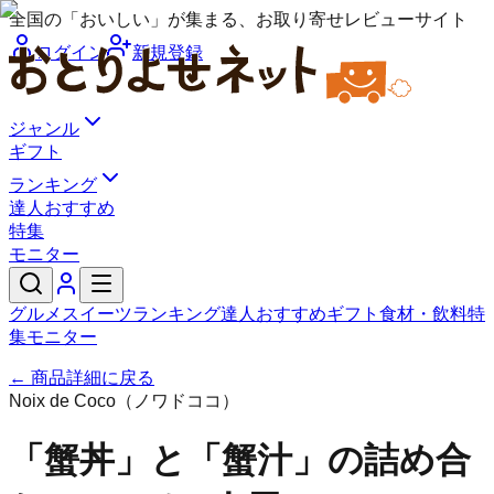
全国の「おいしい」が集まる、お取り寄せレビューサイト
ログイン
新規登録
ジャンル
ギフト
ランキング
達人おすすめ
特集
モニター
グルメ
スイーツ
ランキング
達人おすすめ
ギフト
食材・飲料
特
集
モニター
← 商品詳細に戻る
Noix de Coco（ノワドココ）
「蟹丼」と「蟹汁」の詰め合