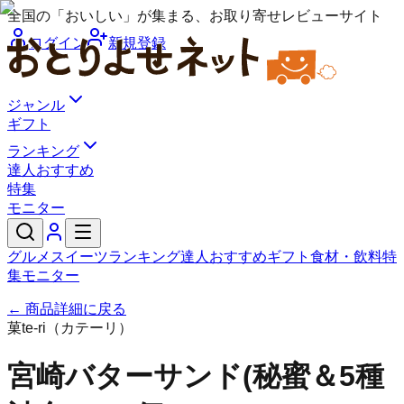
全国の「おいしい」が集まる、お取り寄せレビューサイト
ログイン
新規登録
ジャンル
ギフト
ランキング
達人おすすめ
特集
モニター
グルメ
スイーツ
ランキング
達人おすすめ
ギフト
食材・飲料
特
集
モニター
← 商品詳細に戻る
菓te-ri（カテーリ）
宮崎バターサンド(秘蜜＆5種