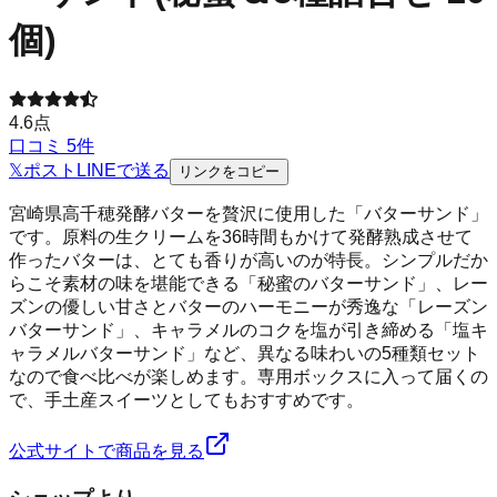
個)
4.6
点
口コミ
5
件
𝕏
ポスト
LINE
で送る
リンクをコピー
宮崎県高千穂発酵バターを贅沢に使用した「バターサンド」
です。原料の生クリームを36時間もかけて発酵熟成させて
作ったバターは、とても香りが高いのが特長。シンプルだか
らこそ素材の味を堪能できる「秘蜜のバターサンド」、レー
ズンの優しい甘さとバターのハーモニーが秀逸な「レーズン
バターサンド」、キャラメルのコクを塩が引き締める「塩キ
ャラメルバターサンド」など、異なる味わいの5種類セット
なので食べ比べが楽しめます。専用ボックスに入って届くの
で、手土産スイーツとしてもおすすめです。
公式サイトで商品を見る