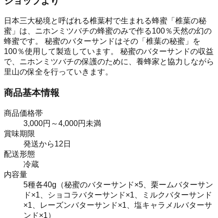
ショップより
日本三大秘境と呼ばれる椎葉村で生まれる蜂蜜「椎葉の秘
蜜」は、ニホンミツバチの蜂蜜のみで作る100％天然の幻の
蜂蜜です。 秘蜜のバターサンドはその「椎葉の秘蜜」を
100％使用して製造しています。 秘蜜のバターサンドの収益
で、ニホンミツバチの保護のために、養蜂家と協力しながら
里山の保全を行っていきます。
商品基本情報
商品価格帯
3,000円～4,000円未満
賞味期限
発送から12日
配送形態
冷蔵
内容量
5種各40g（秘蜜のバターサンド×5、栗ームバターサン
ド×1、ショコラバターサンド×1、ミルクバターサンド
×1、レーズンバターサンド×1、塩キャラメルバターサ
ンド×1）