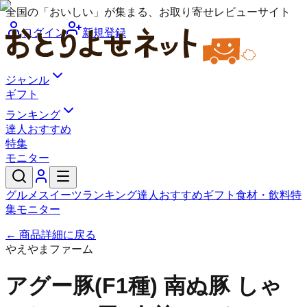
全国の「おいしい」が集まる、お取り寄せレビューサイト
ログイン
新規登録
ジャンル
ギフト
ランキング
達人おすすめ
特集
モニター
グルメ
スイーツ
ランキング
達人おすすめ
ギフト
食材・飲料
特
集
モニター
← 商品詳細に戻る
やえやまファーム
アグー豚(F1種) 南ぬ豚 しゃ