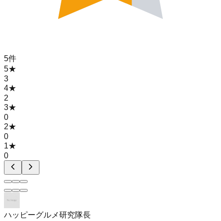
5
件
5
★
3
4
★
2
3
★
0
2
★
0
1
★
0
ハッピーグルメ研究隊長