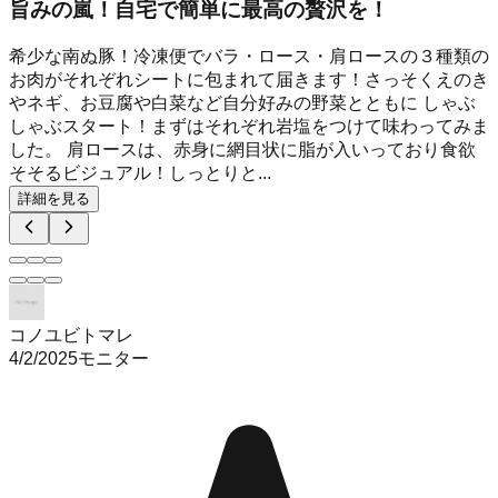
旨みの嵐！自宅で簡単に最高の贅沢を！
希少な南ぬ豚！冷凍便でバラ・ロース・肩ロースの３種類の
お肉がそれぞれシートに包まれて届きます！さっそくえのき
やネギ、お豆腐や白菜など自分好みの野菜とともに しゃぶ
しゃぶスタート！まずはそれぞれ岩塩をつけて味わってみま
した。 肩ロースは、赤身に網目状に脂が入いっており食欲
そそるビジュアル！しっとりと...
詳細を見る
コノユビトマレ
4/2/2025
モニター