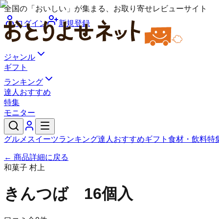
全国の「おいしい」が集まる、お取り寄せレビューサイト
ログイン
新規登録
ジャンル
ギフト
ランキング
達人おすすめ
特集
モニター
グルメ
スイーツ
ランキング
達人おすすめ
ギフト
食材・飲料
特
← 商品詳細に戻る
和菓子 村上
きんつば 16個入