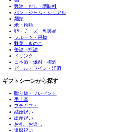
鍋
醤油・だし・調味料
パン・ジャム・シリアル
麺類
米・粉類
卵・チーズ・乳製品
フルーツ・果物
野菜・きのこ
缶詰・瓶詰
ドリンク
日本酒・焼酎・梅酒
ビール・ワイン・洋酒
ギフトシーンから探す
贈り物・プレゼント
手土産
プチギフト
結婚祝い
出産祝い
お礼・お返し
還暦祝い