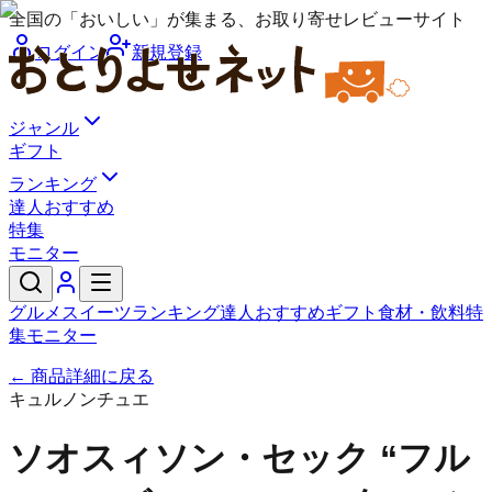
全国の「おいしい」が集まる、お取り寄せレビューサイト
ログイン
新規登録
ジャンル
ギフト
ランキング
達人おすすめ
特集
モニター
グルメ
スイーツ
ランキング
達人おすすめ
ギフト
食材・飲料
特
集
モニター
← 商品詳細に戻る
キュルノンチュエ
ソオスィソン・セック “フル