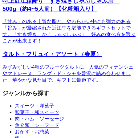
特上近江霜降り すき焼きしゃぶしゃぶ用
500g（約4~5人前）【化粧箱入り】
「甘み」のある上質な脂と、やわらかい中にも弾力のある
「旨み」が凝縮された近江牛を堪能できるギフトセットで
す。「すき焼き」か「しゃぶしゃぶ」、好みの食べ方を選ぶ
ことが出来ます！
タルト・フリュイ・アソート（春夏）
みずみずしい4種のフルーツタルトに、人気のフィナンシェ
やマドレーヌ、ラング・ド・シャを贅沢に詰め合わせまし
た。華やかな見た目で、ギフトに最適です。
ジャンルから探す
スイーツ・洋菓子
和菓子・和スイーツ
肉・ハム・ソーセージ
魚介類・シーフード
おかず・お惣菜