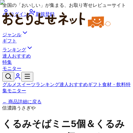
全国の「おいしい」が集まる、お取り寄せレビューサイト
ログイン
新規登録
ジャンル
ギフト
ランキング
達人おすすめ
特集
モニター
グルメ
スイーツ
ランキング
達人おすすめ
ギフト
食材・飲料
特
集
モニター
← 商品詳細に戻る
信濃路うさぎや
くるみそばミニ5個＆くるみ