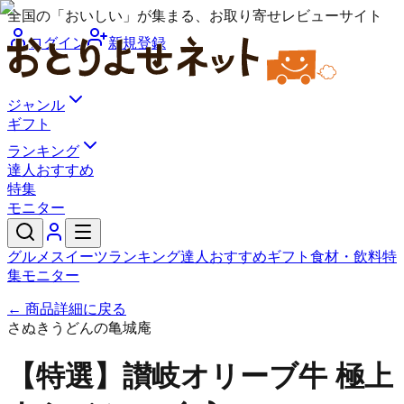
全国の「おいしい」が集まる、お取り寄せレビューサイト
ログイン
新規登録
ジャンル
ギフト
ランキング
達人おすすめ
特集
モニター
グルメ
スイーツ
ランキング
達人おすすめ
ギフト
食材・飲料
特
集
モニター
← 商品詳細に戻る
さぬきうどんの亀城庵
【特選】讃岐オリーブ牛 極上