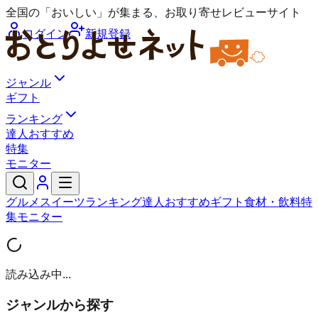
全国の「おいしい」が集まる、お取り寄せレビューサイト
ログイン
新規登録
ジャンル
ギフト
ランキング
達人おすすめ
特集
モニター
グルメ
スイーツ
ランキング
達人おすすめ
ギフト
食材・飲料
特
集
モニター
読み込み中...
ジャンルから探す