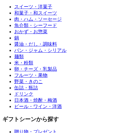
スイーツ・洋菓子
和菓子・和スイーツ
肉・ハム・ソーセージ
魚介類・シーフード
おかず・お惣菜
鍋
醤油・だし・調味料
パン・ジャム・シリアル
麺類
米・粉類
卵・チーズ・乳製品
フルーツ・果物
野菜・きのこ
缶詰・瓶詰
ドリンク
日本酒・焼酎・梅酒
ビール・ワイン・洋酒
ギフトシーンから探す
贈り物・プレゼント