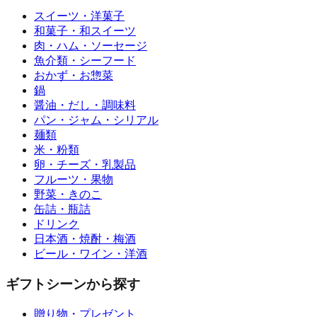
スイーツ・洋菓子
和菓子・和スイーツ
肉・ハム・ソーセージ
魚介類・シーフード
おかず・お惣菜
鍋
醤油・だし・調味料
パン・ジャム・シリアル
麺類
米・粉類
卵・チーズ・乳製品
フルーツ・果物
野菜・きのこ
缶詰・瓶詰
ドリンク
日本酒・焼酎・梅酒
ビール・ワイン・洋酒
ギフトシーンから探す
贈り物・プレゼント