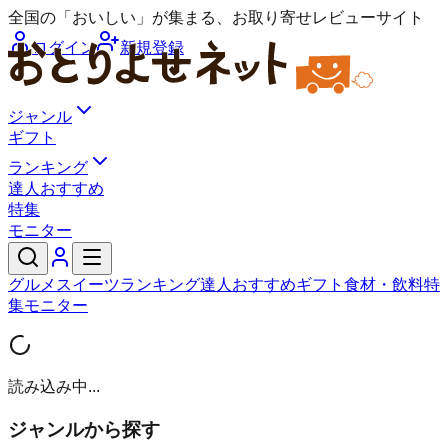
全国の「おいしい」が集まる、お取り寄せレビューサイト
ログイン
新規登録
ジャンル
ギフト
ランキング
達人おすすめ
特集
モニター
グルメ
スイーツ
ランキング
達人おすすめ
ギフト
食材・飲料
特
集
モニター
読み込み中...
ジャンルから探す