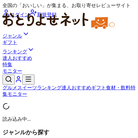
全国の「おいしい」が集まる、お取り寄せレビューサイト
ログイン
新規登録
ジャンル
ギフト
ランキング
達人おすすめ
特集
モニター
グルメ
スイーツ
ランキング
達人おすすめ
ギフト
食材・飲料
特
集
モニター
読み込み中...
ジャンルから探す