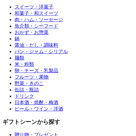
スイーツ・洋菓子
和菓子・和スイーツ
肉・ハム・ソーセージ
魚介類・シーフード
おかず・お惣菜
鍋
醤油・だし・調味料
パン・ジャム・シリアル
麺類
米・粉類
卵・チーズ・乳製品
フルーツ・果物
野菜・きのこ
缶詰・瓶詰
ドリンク
日本酒・焼酎・梅酒
ビール・ワイン・洋酒
ギフトシーンから探す
贈り物・プレゼント