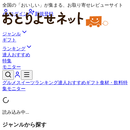
全国の「おいしい」が集まる、お取り寄せレビューサイト
ログイン
新規登録
ジャンル
ギフト
ランキング
達人おすすめ
特集
モニター
グルメ
スイーツ
ランキング
達人おすすめ
ギフト
食材・飲料
特
集
モニター
読み込み中...
ジャンルから探す