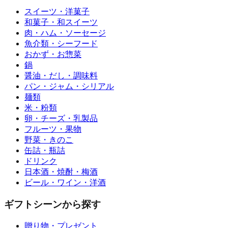
スイーツ・洋菓子
和菓子・和スイーツ
肉・ハム・ソーセージ
魚介類・シーフード
おかず・お惣菜
鍋
醤油・だし・調味料
パン・ジャム・シリアル
麺類
米・粉類
卵・チーズ・乳製品
フルーツ・果物
野菜・きのこ
缶詰・瓶詰
ドリンク
日本酒・焼酎・梅酒
ビール・ワイン・洋酒
ギフトシーンから探す
贈り物・プレゼント