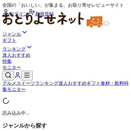
全国の「おいしい」が集まる、お取り寄せレビューサイト
ログイン
新規登録
ジャンル
ギフト
ランキング
達人おすすめ
特集
モニター
グルメ
スイーツ
ランキング
達人おすすめ
ギフト
食材・飲料
特
集
モニター
読み込み中...
ジャンルから探す