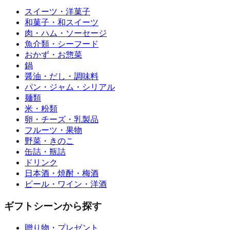
スイーツ・洋菓子
和菓子・和スイーツ
肉・ハム・ソーセージ
魚介類・シーフード
おかず・お惣菜
鍋
醤油・だし・調味料
パン・ジャム・シリアル
麺類
米・粉類
卵・チーズ・乳製品
フルーツ・果物
野菜・きのこ
缶詰・瓶詰
ドリンク
日本酒・焼酎・梅酒
ビール・ワイン・洋酒
ギフトシーンから探す
贈り物・プレゼント