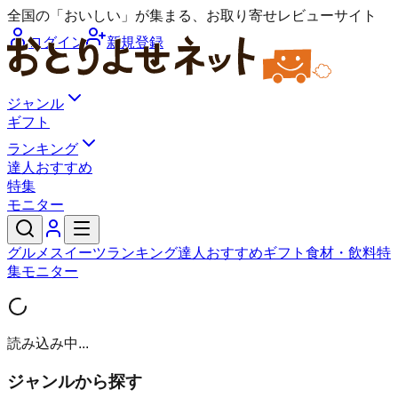
全国の「おいしい」が集まる、お取り寄せレビューサイト
ログイン
新規登録
ジャンル
ギフト
ランキング
達人おすすめ
特集
モニター
グルメ
スイーツ
ランキング
達人おすすめ
ギフト
食材・飲料
特
集
モニター
読み込み中...
ジャンルから探す