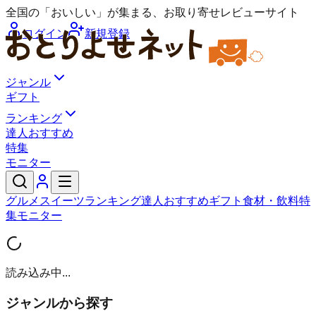
全国の「おいしい」が集まる、お取り寄せレビューサイト
ログイン
新規登録
ジャンル
ギフト
ランキング
達人おすすめ
特集
モニター
グルメ
スイーツ
ランキング
達人おすすめ
ギフト
食材・飲料
特
集
モニター
読み込み中...
ジャンルから探す