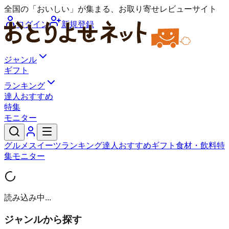
全国の「おいしい」が集まる、お取り寄せレビューサイト
ログイン
新規登録
ジャンル
ギフト
ランキング
達人おすすめ
特集
モニター
グルメ
スイーツ
ランキング
達人おすすめ
ギフト
食材・飲料
特
集
モニター
読み込み中...
ジャンルから探す