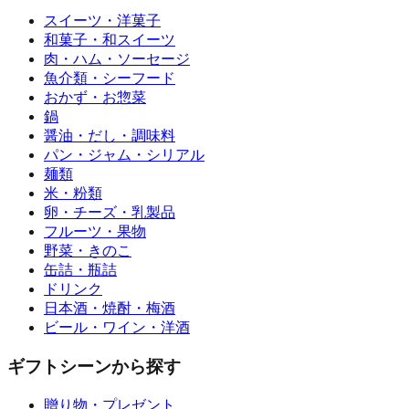
スイーツ・洋菓子
和菓子・和スイーツ
肉・ハム・ソーセージ
魚介類・シーフード
おかず・お惣菜
鍋
醤油・だし・調味料
パン・ジャム・シリアル
麺類
米・粉類
卵・チーズ・乳製品
フルーツ・果物
野菜・きのこ
缶詰・瓶詰
ドリンク
日本酒・焼酎・梅酒
ビール・ワイン・洋酒
ギフトシーンから探す
贈り物・プレゼント