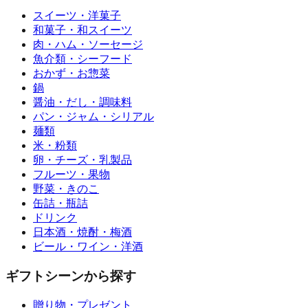
スイーツ・洋菓子
和菓子・和スイーツ
肉・ハム・ソーセージ
魚介類・シーフード
おかず・お惣菜
鍋
醤油・だし・調味料
パン・ジャム・シリアル
麺類
米・粉類
卵・チーズ・乳製品
フルーツ・果物
野菜・きのこ
缶詰・瓶詰
ドリンク
日本酒・焼酎・梅酒
ビール・ワイン・洋酒
ギフトシーンから探す
贈り物・プレゼント