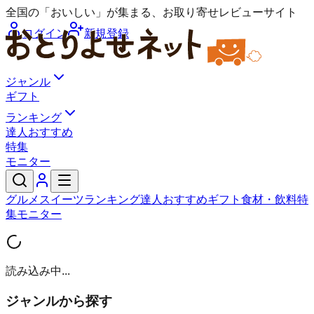
全国の「おいしい」が集まる、お取り寄せレビューサイト
ログイン
新規登録
ジャンル
ギフト
ランキング
達人おすすめ
特集
モニター
グルメ
スイーツ
ランキング
達人おすすめ
ギフト
食材・飲料
特
集
モニター
読み込み中...
ジャンルから探す