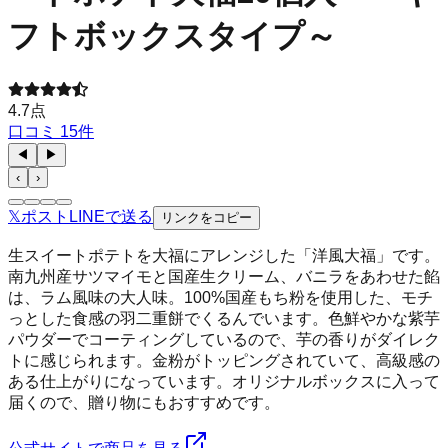
フトボックスタイプ～
4.7
点
口コミ
15
件
◀
▶
‹
›
𝕏
ポスト
LINE
で送る
リンクをコピー
生スイートポテトを大福にアレンジした「洋風大福」です。
南九州産サツマイモと国産生クリーム、バニラをあわせた餡
は、ラム風味の大人味。100%国産もち粉を使用した、モチ
っとした食感の羽二重餅でくるんでいます。色鮮やかな紫芋
パウダーでコーティングしているので、芋の香りがダイレク
トに感じられます。金粉がトッピングされていて、高級感の
ある仕上がりになっています。オリジナルボックスに入って
届くので、贈り物にもおすすめです。