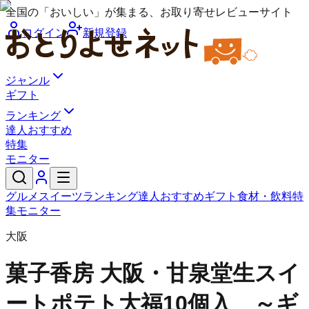
全国の「おいしい」が集まる、お取り寄せレビューサイト
ログイン
新規登録
ジャンル
ギフト
ランキング
達人おすすめ
特集
モニター
グルメ
スイーツ
ランキング
達人おすすめ
ギフト
食材・飲料
特
集
モニター
大阪
菓子香房 大阪・甘泉堂
生スイ
ートポテト大福10個入 ～ギ