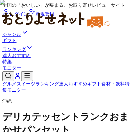
全国の「おいしい」が集まる、お取り寄せレビューサイト
ログイン
新規登録
ジャンル
ギフト
ランキング
達人おすすめ
特集
モニター
グルメ
スイーツ
ランキング
達人おすすめ
ギフト
食材・飲料
特
集
モニター
沖縄
デリカテッセントランク
おま
かせパンセット