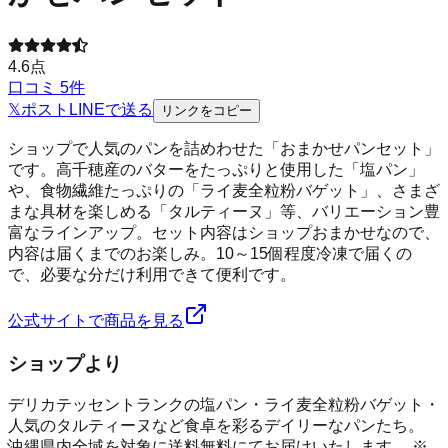
4.6
点
口コミ
5
件
𝕏
ポスト
LINE
で送る
リンクをコピー
ショップで人気のパンを詰めわせた「おまかせパンセット」
です。高千穂産のバターをたっぷりと使用した「塩パン」
や、食物繊維たっぷりの「ライ麦全粒粉バゲット」、さまざ
まな具材を楽しめる「タルティーヌ」等、バリエーション豊
富なラインアップ。セット内容はショップおまかせなので、
内容は届くまでのお楽しみ。10～15個程度冷凍で届くの
で、必要な分だけ利用できて便利です。
公式サイトで商品を見る
ショップより
デリカテッセントランクの塩パン・ライ麦全粒粉バゲット・
人気のタルティーヌなど食卓を彩るデイリーなパンたち。
沖縄県内全域を対象に送料無料にてお届けいたします。 ※