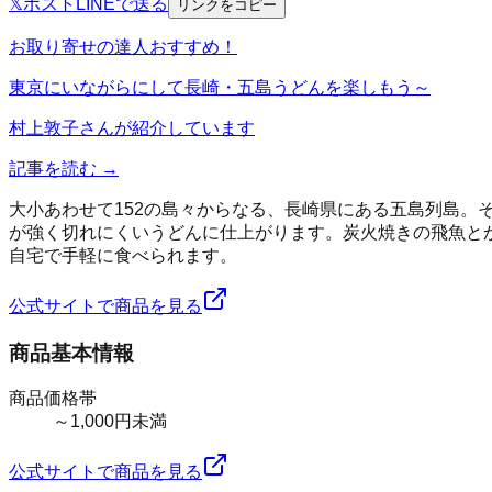
𝕏
ポスト
LINE
で送る
リンクをコピー
お取り寄せの達人おすすめ！
東京にいながらにして長崎・五島うどんを楽しもう～
村上敦子
さんが紹介しています
記事を読む →
大小あわせて152の島々からなる、長崎県にある五島列島
が強く切れにくいうどんに仕上がります。炭火焼きの飛魚と
自宅で手軽に食べられます。
公式サイトで商品を見る
商品基本情報
商品価格帯
～1,000円未満
公式サイトで商品を見る