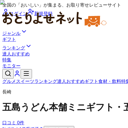
全国の「おいしい」が集まる、お取り寄せレビューサイト
ログイン
新規登録
ジャンル
ギフト
ランキング
達人おすすめ
特集
モニター
グルメ
スイーツ
ランキング
達人おすすめ
ギフト
食材・飲料
特
長崎
五島うどん本舗
ミニギフト・
口コミ
0
件