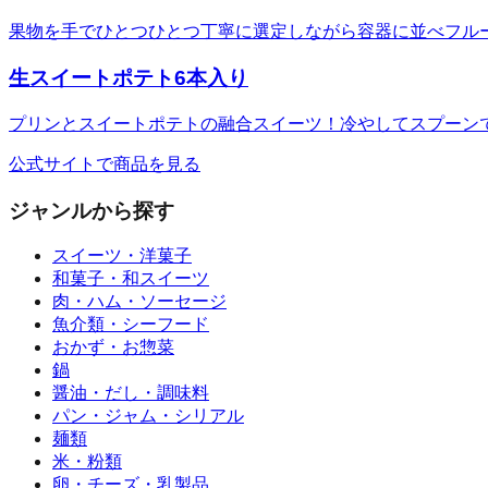
果物を手でひとつひとつ丁寧に選定しながら容器に並べフル
生スイートポテト6本入り
プリンとスイートポテトの融合スイーツ！冷やしてスプーン
公式サイトで商品を見る
ジャンルから探す
スイーツ・洋菓子
和菓子・和スイーツ
肉・ハム・ソーセージ
魚介類・シーフード
おかず・お惣菜
鍋
醤油・だし・調味料
パン・ジャム・シリアル
麺類
米・粉類
卵・チーズ・乳製品