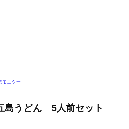
集
モニター
五島うどん 5人前セット