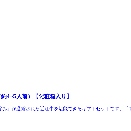
約4~5人前）【化粧箱入り】
旨み」が凝縮された近江牛を堪能できるギフトセットです。「