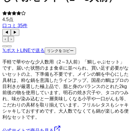
4.5
点
口コミ
35
件
◀
▶
‹
›
𝕏
ポスト
LINE
で送る
リンクをコピー
手軽で華やかな少人数用（2～3人前）「鯛しゃぶセット」
です。届いた状態のまま食卓に並べられ、買い足す必要がな
いセットの上、下準備も不要です。メインの鯛を中心にした
具材は、粋な鍋を意識したラインアップ。国産の鯛はプロの
目利きが厳選した極上品で、脂と身のバランスのとれた2kg
前後の物を使用しています。明石の焼き穴子や、タコのつみ
れ、味が染み込むと一層美味しくなる小芋や一口がんも等、
こだわりの具材を取り揃えています。フリルレタスもシャキ
シャキしておすすめです。大人数でなくても鍋が楽しめる便
利なセットです。
公式サイトで商品を見る