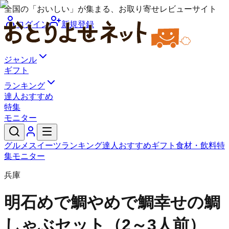
全国の「おいしい」が集まる、お取り寄せレビューサイト
ログイン
新規登録
ジャンル
ギフト
ランキング
達人おすすめ
特集
モニター
グルメ
スイーツ
ランキング
達人おすすめ
ギフト
食材・飲料
特
集
モニター
兵庫
明石めで鯛や
めで鯛幸せの鯛
しゃぶセット（2～3人前）