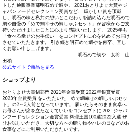
トした通販事業部明石めで鯛や。 2021おとりよせ大賞やジ
ャパンフードセレクション受賞など、 輝かしい賞を頂戴
し、明石の味と私共の想いとこだわりを詰め込んだ明石めで
鯛や自慢の「めで鯛幸せの鯛しゃぶセット」が皆様からご支
持いただけましたことに心より感謝いたします。 2025年も
「食べる幸せのお手伝い」をコンセプトに心を込めてお届け
させていただきます。 引き続き明石めで鯛やを何卒、宜し
くお願い申し上げます。
明石めで鯛や 女将 山
田梢
公式サイトで商品を見る
ショップより
おとりよせ大賞鍋部門 2021年金賞受賞 2022年銀賞受賞
2023年金賞受賞 をいただいた「めで鯛幸せの鯛しゃぶセッ
ト」の2～3人前となっています。 届いたらそのまま食卓へ
お母さんが席を立たなくていいをコンセプトに 2021ジャパ
ンフードセレクション金賞受賞 料理王国100選2022入選 ぜ
ひお試しいただき、大切な方への贈り物やハレの日などのお
食事などにご利用いただきたいです。