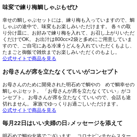
味変で練り梅鯛しゃぶもぜひ
幸せの鯛しゃぶセットには、練り梅も入っていますので、鯛
しゃぶの途中で、味変もお楽しみいただけます。 各々の取
り分け皿に、お好みで練り梅を入れて、お召し上がりいただ
くだけでOK。 お出汁は800cc×2袋と多めにご用意していま
すので、ご自宅にある冷凍うどんを入れていただくもよし、
たまごと御飯で雑炊までお楽しみいただくのもよし。
公式サイトで商品を見る
お母さんが席を立たなくていいがコンセプト
お母さんのために開発された明石めで鯛やの めで鯛幸せの
鯛しゃぶセット。 「お母さんが席を立たなくていい」がコ
ンセプト。 お母さんが席を立たなくていいので、会話も途
切れません。 家族でゆっくりお過ごしいただけます。
公式サイトで商品を見る
毎月22日はいい夫婦の日♪メッセージを添えて
明石めで鯛や女将でございます。 コロナピンチからスター