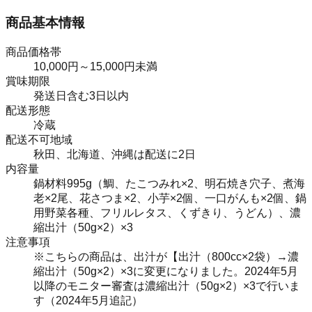
商品基本情報
商品価格帯
10,000円～15,000円未満
賞味期限
発送日含む3日以内
配送形態
冷蔵
配送不可地域
秋田、北海道、沖縄は配送に2日
内容量
鍋材料995g（鯛、たこつみれ×2、明石焼き穴子、煮海
老×2尾、花さつま×2、小芋×2個、一口がんも×2個、鍋
用野菜各種、フリルレタス、くずきり、うどん）、濃
縮出汁（50g×2）×3
注意事項
※こちらの商品は、出汁が【出汁（800cc×2袋）→濃
縮出汁（50g×2）×3に変更になりました。2024年5月
以降のモニター審査は濃縮出汁（50g×2）×3で行いま
す（2024年5月追記）