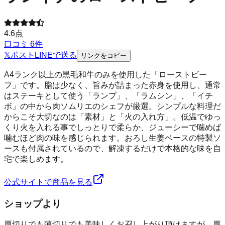
4.6
点
口コミ
6
件
𝕏
ポスト
LINE
で送る
リンクをコピー
A4ランク以上の黒毛和牛のみを使用した「ローストビー
フ」です。脂は少なく、旨みが詰まった赤身を使用し、通常
はステーキとして使う「ランプ」、「ラムシン」、「イチ
ボ」の中から肉ソムリエのシェフが厳選。シンプルな料理だ
からこそ大切なのは「素材」と「火の入れ方」。低温でゆっ
くり火を入れる事でしっとりで柔らか、ジューシーで噛めば
噛むほど肉の味を感じられます。おろし生姜ベースの特製ソ
ースも付属されているので、解凍するだけで本格的な味を自
宅で楽しめます。
公式サイトで商品を見る
ショップより
厚切りでも薄切りでも美味しくお召し上がり頂けますが、厚