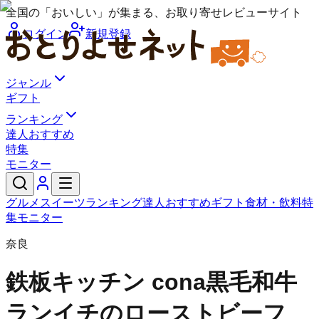
全国の「おいしい」が集まる、お取り寄せレビューサイト
ログイン
新規登録
ジャンル
ギフト
ランキング
達人おすすめ
特集
モニター
グルメ
スイーツ
ランキング
達人おすすめ
ギフト
食材・飲料
特
集
モニター
奈良
鉄板キッチン cona
黒毛和牛
ランイチのローストビーフ