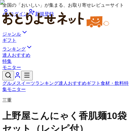
全国の「おいしい」が集まる、お取り寄せレビューサイト
ログイン
新規登録
ジャンル
ギフト
ランキング
達人おすすめ
特集
モニター
グルメ
スイーツ
ランキング
達人おすすめ
ギフト
食材・飲料
特
集
モニター
三重
上野屋
こんにゃく香肌麺10袋
セット（レシピ付）