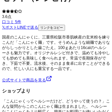
3.6
点
口コミ
5
件
𝕏
ポスト
LINE
で送る
リンクをコピー
国産のこんにゃくに、三重県松阪市香肌峡産の玄米粉を練り
こんだ「こんにゃく麺」です。そうめんような細麺でありな
がらしっかりとした歯ごたえ。100ｇあたり16calのヘルシ
ーさも魅力です。オリジナルレシピ付きで、温めても冷やし
ても炒めても美味しく食べられます。常温で長期保存がで
き、下茹で不要。流水後、そのまま食卓に出すことができる
ので、忙しい人にも重宝する一品です。
公式サイトで商品を見る
ショップより
「こんにゃくってヘルシーだけど、どうやって使うの？」こ
んな疑問からこのこんにゃく麺は生まれました。 ヘルシー
なこんにゃくをより幅広く、簡単にお料理にお使いいただく