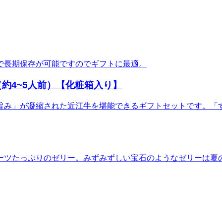
で長期保存が可能ですのでギフトに最適。
約4~5人前）【化粧箱入り】
旨み」が凝縮された近江牛を堪能できるギフトセットです。「
ーツたっぷりのゼリー。みずみずしい宝石のようなゼリーは夏