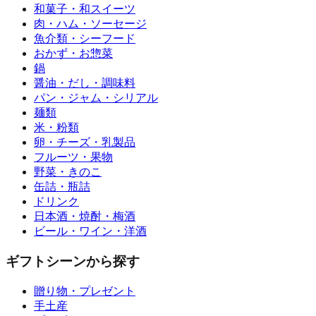
和菓子・和スイーツ
肉・ハム・ソーセージ
魚介類・シーフード
おかず・お惣菜
鍋
醤油・だし・調味料
パン・ジャム・シリアル
麺類
米・粉類
卵・チーズ・乳製品
フルーツ・果物
野菜・きのこ
缶詰・瓶詰
ドリンク
日本酒・焼酎・梅酒
ビール・ワイン・洋酒
ギフトシーンから探す
贈り物・プレゼント
手土産