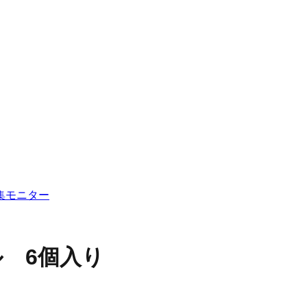
集
モニター
ル 6個入り