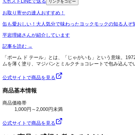
𝕏
ポスト
LINE
で送る
リンクをコピー
お取り寄せの達人おすすめ！
缶も愛おしい！大人気分で味わったヨックモックの知る人ぞ
平岩理緒
さんが紹介しています
記事を読む →
「ポーム ド テール」とは、「じゃがいも」という意味。1
ムを薄く塗り、マジパンとミルクチョコレートで包み込んで
公式サイトで商品を見る
商品基本情報
商品価格帯
1,000円～2,000円未満
公式サイトで商品を見る