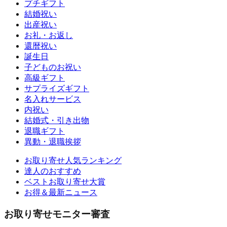
プチギフト
結婚祝い
出産祝い
お礼・お返し
還暦祝い
誕生日
子どものお祝い
高級ギフト
サプライズギフト
名入れサービス
内祝い
結婚式・引き出物
退職ギフト
異動・退職挨拶
お取り寄せ人気ランキング
達人のおすすめ
ベストお取り寄せ大賞
お得＆最新ニュース
お取り寄せモニター審査