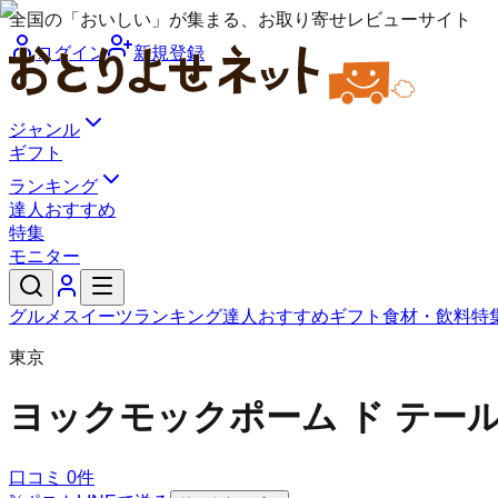
全国の「おいしい」が集まる、お取り寄せレビューサイト
ログイン
新規登録
ジャンル
ギフト
ランキング
達人おすすめ
特集
モニター
グルメ
スイーツ
ランキング
達人おすすめ
ギフト
食材・飲料
特
東京
ヨックモック
ポーム ド テー
口コミ
0
件