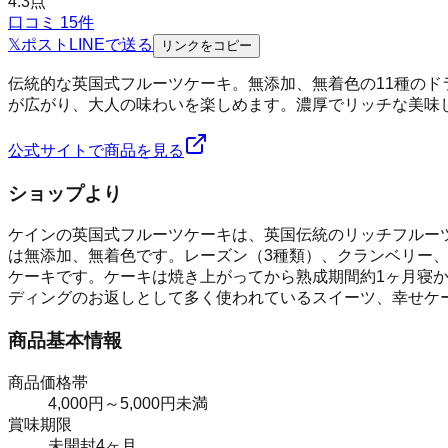
4.3
点
口コミ
15
件
𝕏
ポスト
LINE
で送る
リンクをコピー
伝統的な英国式フルーツケーキ。無添加、無着色の11種の
が広がり、大人の味わいを楽しめます。濃厚でリッチな美味
公式サイトで商品を見る
ショップより
ケインの英国式フルーツケーキは、英国伝統のリッチフルーツ
は無添加、無着色です。レーズン（3種類）、クランベリー
ケーキです。ケーキは焼き上がってから熟成期間約1ヶ月寝
ディングのお返しとして多く使われているスイーツ、幸せケ
商品基本情報
商品価格帯
4,000円～5,000円未満
賞味期限
未開封4ヶ月