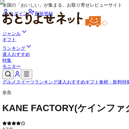
全国の「おいしい」が集まる、お取り寄せレビューサイト
ログイン
新規登録
ジャンル
ギフト
ランキング
達人おすすめ
特集
モニター
グルメ
スイーツ
ランキング
達人おすすめ
ギフト
食材・飲料
特
奈良
KANE FACTORY(ケインフ