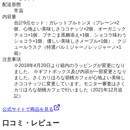
配送形態
常温
内容量
合計9点セット：ガレットブルトンヌ（プレーン×2
個、心地よい美味しさココナッツ×2個、オーガニック
チョコ×1個、プチごま黒糖添え×1個、ショコラ味わう
ショコラ×1個、優しい美味しさメープル×1個）、クジ
ュールラスク（特選パルミジャーノレッジャーノ×1
箱）
注意事項
※2018年4月20日より箱内のラッピングが変更になり
ました。 ※ギフトボックス及び内容が一部変更となり
ました。さくカリほろな胡桃カフェが心地よい美味し
さココナッツに変更しています。モニター審査はさく
カリほろな胡桃カフェで行いました（2021年12月追
記）
公式サイトで商品を見る
口コミ・レビュー