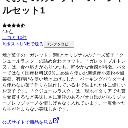
ルセット1
4.9
点
口コミ
10
件
𝕏
ポスト
LINE
で送る
リンクをコピー
焼き菓子の「ガレット」6種とオリジナルのチーズ菓子「ク
ジュールラスク」の詰め合わせセット。「ガレットブルトン
ヌ」は、食べ応えがありつつも、軽やかな食感が特徴。バタ
ーではなく国産材料100％こめ油を使い北海道産小麦粉や甜
菜糖、有精卵を使い焼き上げました。ベーキングパウダーす
ら使わない菓子作りを試作している中で生まれた体に優しい
お菓子です。「クジュールラスク」は、現地イタリアでも賞
を受賞するなど美味しさに定評のあるパオロ氏のパルミジャ
ーノレッジャーノを惜しげもなく入れています。一度食べた
ら手がとまらない美味しさです。
公式サイトで商品を見る