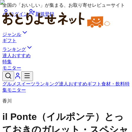
全国の「おいしい」が集まる、お取り寄せレビューサイト
ログイン
新規登録
ジャンル
ギフト
ランキング
達人おすすめ
特集
モニター
グルメ
スイーツ
ランキング
達人おすすめ
ギフト
食材・飲料
特
集
モニター
香川
il Ponte（イルポンテ）
とっ
ておきのガレット・スペシャ