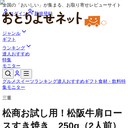
全国の「おいしい」が集まる、お取り寄せレビューサイト
ログイン
新規登録
ジャンル
ギフト
ランキング
達人おすすめ
特集
モニター
グルメ
スイーツ
ランキング
達人おすすめ
ギフト
食材・飲料
特
集
モニター
三重
松商
お試し用！松阪牛肩ロー
スすき焼き 250g（2人前）