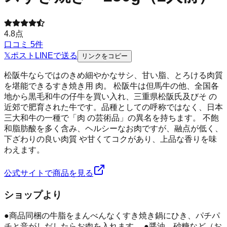
4.8
点
口コミ
5
件
𝕏
ポスト
LINE
で送る
リンクをコピー
松阪牛ならではのきめ細やかなサシ、甘い脂、とろける肉質
を堪能できるすき焼き用 肉。 松阪牛は但馬牛の他、全国各
地から黒毛和牛の仔牛を買い入れ、三重県松阪氏及びそ の
近郊で肥育された牛です。品種としての呼称ではなく、日本
三大和牛の一種で「肉 の芸術品」の異名を持ちます。 不飽
和脂肪酸を多く含み、ヘルシーなお肉ですが、融点が低く、
下ざわりの良い肉質 や甘くてコクがあり、上品な香りを味
わえます。
公式サイトで商品を見る
ショップより
●商品同梱の牛脂をまんべんなくすき焼き鍋にひき、パチパ
チと音がしだしたらお肉を入れます。 ●醤油、砂糖など（お