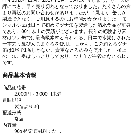
昨年2016年11月、2017年1月、5月に発売しましたが、大好
評につき、早々売り切れとなっておりました。たくさんの方
より再販のお問い合わせがありましたが、1尾より1缶しか
製造できなく、ご用意するのにお時間がかかりました。 モ
ンマルシェは日本で初めてツナ缶を製造した清水食品が前身
であり、80年以上の実績がございます。長年の経験より素
材はツナ缶では最高級素材と言われる、日本で水揚げされた
一本釣り夏びん長まぐろを使用。 しかも、この鮪とろツナ
缶は1尾で1％しかない、貴重なとろのみを使用した、極上
の一缶。身はしっとりしており、ツナ缶が主役になれる1缶
です。
商品基本情報
商品価格帯
2,000円～3,000円未満
賞味期限
製造より3年
配送形態
常温
内容量
90g 特定原材料：なし