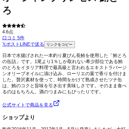
ろ
4.6
点
口コミ
5
件
𝕏
ポスト
LINE
で送る
リンクをコピー
日本で水揚げされた一本釣り夏びん長鮪を使用した「鮪とろ
の缶詰」です。1尾より1％しか取れない希少部位である鮪
のとろをイタリア料理で最高級と言われるエキストラバージ
ンオリーブオイルに漬け込み、ローリエの葉で香りを付けま
した。贅沢素材を使って、時間をかけて熟成させたツナ缶
は、鮪のコクと旨味を引き出す美味しさです。そのまま食べ
るのはもちろん、酒のつまみにもぴったりです。
公式サイトで商品を見る
ショップより