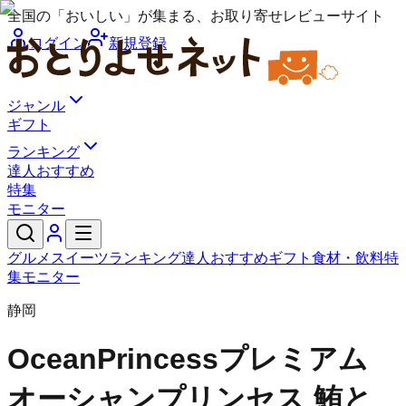
全国の「おいしい」が集まる、お取り寄せレビューサイト
ログイン
新規登録
ジャンル
ギフト
ランキング
達人おすすめ
特集
モニター
グルメ
スイーツ
ランキング
達人おすすめ
ギフト
食材・飲料
特
集
モニター
静岡
OceanPrincess
プレミアム
オーシャンプリンセス 鮪と