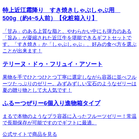
特上近江霜降り すき焼きしゃぶしゃぶ用
500g（約4~5人前）【化粧箱入り】
「甘み」のある上質な脂と、やわらかい中にも弾力のある
「旨み」が凝縮された近江牛を堪能できるギフトセットで
す。「すき焼き」か「しゃぶしゃぶ」、好みの食べ方を選ぶ
ことが出来ます！
テリーヌ・ドゥ・フリュイ・アソート
果物を手でひとつひとつ丁寧に選定しながら容器に並べフル
ーツたっぷりのゼリー。みずみずしい宝石のようなゼリーは
夏の贈り物として大人気です！
ふるーつぜりー6個入り進物箱タイプ
まるで本物のようなプラ容器に入ったフルーツゼリー！常温
で長期保存が可能ですのでギフトに最適。
公式サイトで商品を見る