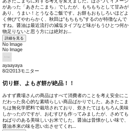
あきたこまちに対する考えを変えました。ぱさつくイメージ
があった「あきたこまち」でしたが、もちもちとして甘みが
あり、うまい！とうなるご飯です。お餅もおもしろいほどよ
く伸びてやわらかく、秋田は“もちもち”するのが特徴なんで
すね。醤油は最近流行の減塩タイプなど味がもうひとつ何か
物足りないと思う方には絶対お...
詳細を見る
No Image
No Image
ayaayaya
8/2/2013
モニター
切り餅、よもぎ餅が絶品！！
みすず農場さんの商品はすべて消費者のことを考え安全にこ
だわった良心的な素晴らしい商品ばかりでした。あきたこま
ちは無化学肥料で栽培されており、炊きたてはもちろん美味
しかったのですが、おむすびも作ってみましたが、さめても
ねばりのある美味しいお米でした。醤油は昔懐かしい味で、
醤油本来の味を思い出させてくれ...