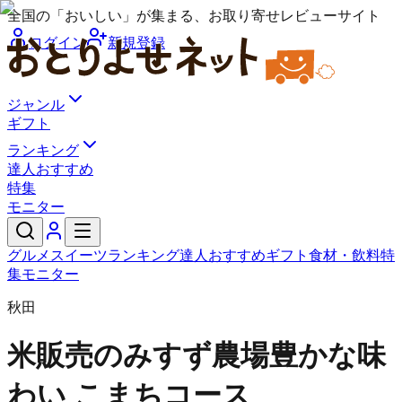
全国の「おいしい」が集まる、お取り寄せレビューサイト
ログイン
新規登録
ジャンル
ギフト
ランキング
達人おすすめ
特集
モニター
グルメ
スイーツ
ランキング
達人おすすめ
ギフト
食材・飲料
特
集
モニター
秋田
米販売のみすず農場
豊かな味
わい こまちコース