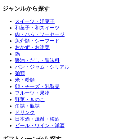
ジャンルから探す
スイーツ・洋菓子
和菓子・和スイーツ
肉・ハム・ソーセージ
魚介類・シーフード
おかず・お惣菜
鍋
醤油・だし・調味料
パン・ジャム・シリアル
麺類
米・粉類
卵・チーズ・乳製品
フルーツ・果物
野菜・きのこ
缶詰・瓶詰
ドリンク
日本酒・焼酎・梅酒
ビール・ワイン・洋酒
ギフトシーンから探す