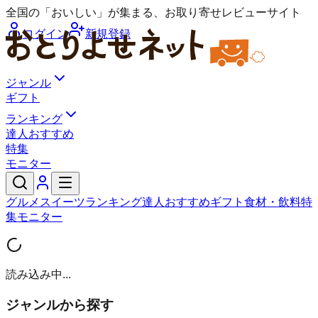
全国の「おいしい」が集まる、お取り寄せレビューサイト
ログイン
新規登録
ジャンル
ギフト
ランキング
達人おすすめ
特集
モニター
グルメ
スイーツ
ランキング
達人おすすめ
ギフト
食材・飲料
特
集
モニター
読み込み中...
ジャンルから探す