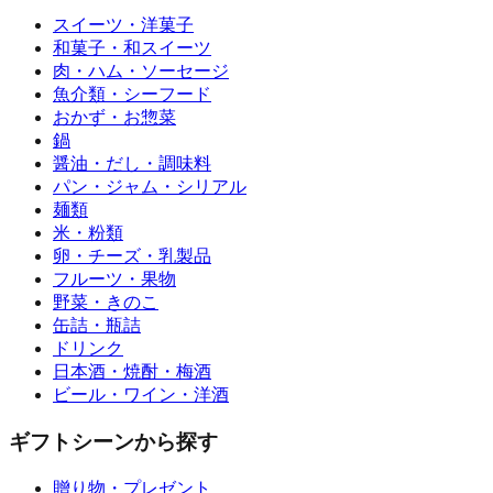
スイーツ・洋菓子
和菓子・和スイーツ
肉・ハム・ソーセージ
魚介類・シーフード
おかず・お惣菜
鍋
醤油・だし・調味料
パン・ジャム・シリアル
麺類
米・粉類
卵・チーズ・乳製品
フルーツ・果物
野菜・きのこ
缶詰・瓶詰
ドリンク
日本酒・焼酎・梅酒
ビール・ワイン・洋酒
ギフトシーンから探す
贈り物・プレゼント