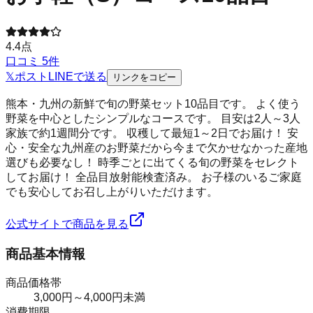
4.4
点
口コミ
5
件
𝕏
ポスト
LINE
で送る
リンクをコピー
熊本・九州の新鮮で旬の野菜セット10品目です。 よく使う
野菜を中心としたシンプルなコースです。 目安は2人～3人
家族で約1週間分です。 収穫して最短1～2日でお届け！ 安
心・安全な九州産のお野菜だから今まで欠かせなかった産地
選びも必要なし！ 時季ごとに出てくる旬の野菜をセレクト
してお届け！ 全品目放射能検査済み。 お子様のいるご家庭
でも安心してお召し上がりいただけます。
公式サイトで商品を見る
商品基本情報
商品価格帯
3,000円～4,000円未満
消費期限