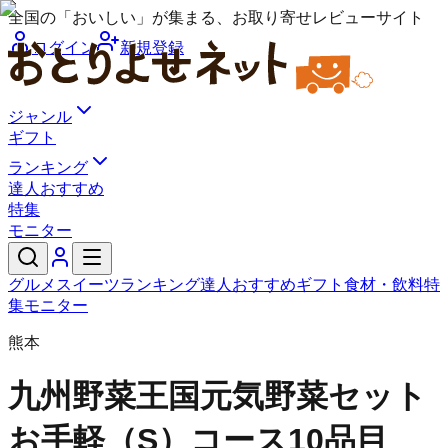
全国の「おいしい」が集まる、お取り寄せレビューサイト
ログイン
新規登録
ジャンル
ギフト
ランキング
達人おすすめ
特集
モニター
グルメ
スイーツ
ランキング
達人おすすめ
ギフト
食材・飲料
特
集
モニター
熊本
九州野菜王国
元気野菜セット
お手軽（S）コース10品目