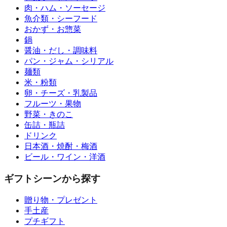
肉・ハム・ソーセージ
魚介類・シーフード
おかず・お惣菜
鍋
醤油・だし・調味料
パン・ジャム・シリアル
麺類
米・粉類
卵・チーズ・乳製品
フルーツ・果物
野菜・きのこ
缶詰・瓶詰
ドリンク
日本酒・焼酎・梅酒
ビール・ワイン・洋酒
ギフトシーンから探す
贈り物・プレゼント
手土産
プチギフト