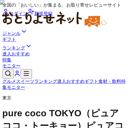
全国の「おいしい」が集まる、お取り寄せレビューサイト
ログイン
新規登録
ジャンル
ギフト
ランキング
達人おすすめ
特集
モニター
グルメ
スイーツ
ランキング
達人おすすめ
ギフト
食材・飲料
特
集
モニター
東京
pure coco TOKYO（ピュア
ココ・トーキョー）
ピュアコ