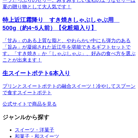
ーツたっぷりのゼリー。みずみずしい宝石のようなゼリーは
夏の贈り物として大人気です！
特上近江霜降り すき焼きしゃぶしゃぶ用
500g（約4~5人前）【化粧箱入り】
「甘み」のある上質な脂と、やわらかい中にも弾力のある
「旨み」が凝縮された近江牛を堪能できるギフトセットで
す。「すき焼き」か「しゃぶしゃぶ」、好みの食べ方を選ぶ
ことが出来ます！
生スイートポテト6本入り
プリンとスイートポテトの融合スイーツ！冷やしてスプーン
で食すスイートポテト
公式サイトで商品を見る
ジャンルから探す
スイーツ・洋菓子
和菓子・和スイーツ