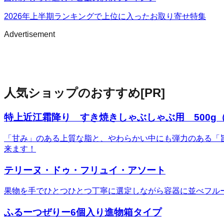
2026年上半期ランキングで上位に入ったお取り寄せ特集
Advertisement
人気ショップのおすすめ
[PR]
特上近江霜降り すき焼きしゃぶしゃぶ用 500g（
「甘み」のある上質な脂と、やわらかい中にも弾力のある「
来ます！
テリーヌ・ドゥ・フリュイ・アソート
果物を手でひとつひとつ丁寧に選定しながら容器に並べフル
ふるーつぜりー6個入り進物箱タイプ