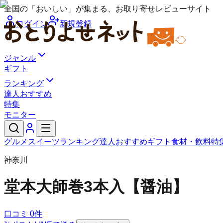
全国の「おいしい」が集まる、お取り寄せレビューサイト
ログイン
新規登録
ジャンル
ギフト
ランキング
達人おすすめ
特集
モニター
グルメ
スイーツ
ランキング
達人おすすめ
ギフト
食材・飲料
特
神奈川
堂本
大師巻3本入【醤油】
口コミ
0
件