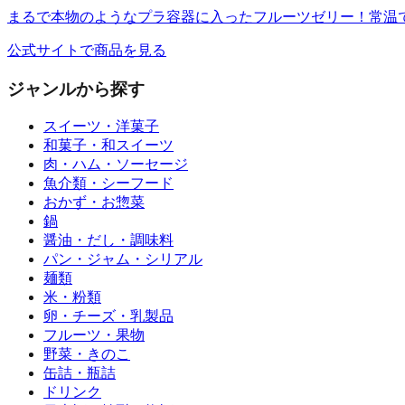
まるで本物のようなプラ容器に入ったフルーツゼリー！常温
公式サイトで商品を見る
ジャンルから探す
スイーツ・洋菓子
和菓子・和スイーツ
肉・ハム・ソーセージ
魚介類・シーフード
おかず・お惣菜
鍋
醤油・だし・調味料
パン・ジャム・シリアル
麺類
米・粉類
卵・チーズ・乳製品
フルーツ・果物
野菜・きのこ
缶詰・瓶詰
ドリンク