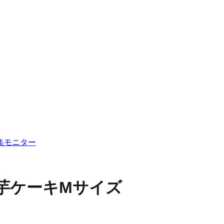
集
モニター
芋ケーキMサイズ