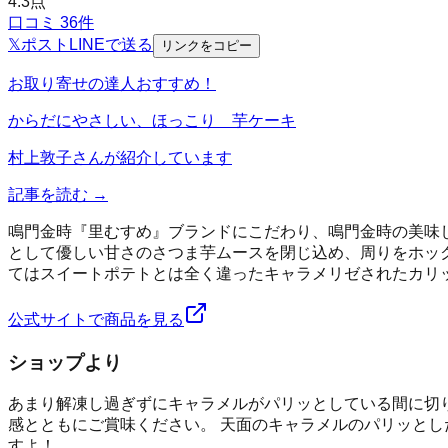
4.3
点
口コミ
36
件
𝕏
ポスト
LINE
で送る
リンクをコピー
お取り寄せの達人おすすめ！
からだにやさしい、ほっこり 芋ケーキ
村上敦子
さんが紹介しています
記事を読む →
鳴門金時『里むすめ』ブランドにこだわり、鳴門金時の美味
として優しい甘さのさつま芋ムースを閉じ込め、周りをホッ
てはスイートポテトとは全く違ったキャラメリゼされたカリ
公式サイトで商品を見る
ショップより
あまり解凍し過ぎずにキャラメルがパリッとしている間に切
感とともにご賞味ください。 天面のキャラメルのパリッと
すよ！