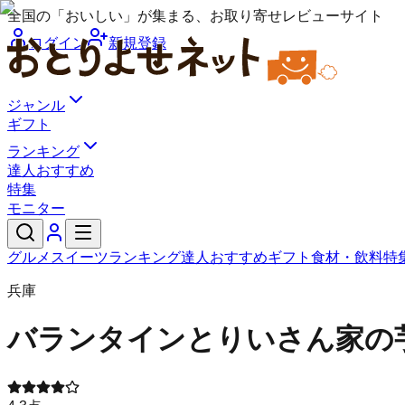
全国の「おいしい」が集まる、お取り寄せレビューサイト
ログイン
新規登録
ジャンル
ギフト
ランキング
達人おすすめ
特集
モニター
グルメ
スイーツ
ランキング
達人おすすめ
ギフト
食材・飲料
特
兵庫
バランタイン
とりいさん家の