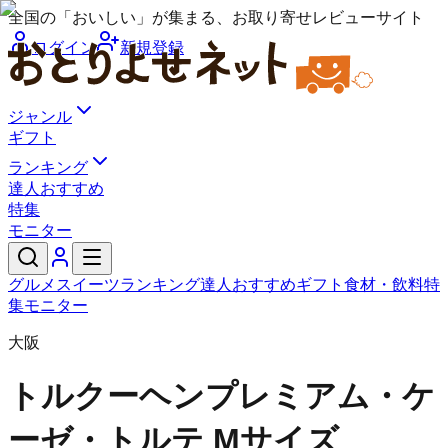
全国の「おいしい」が集まる、お取り寄せレビューサイト
ログイン
新規登録
ジャンル
ギフト
ランキング
達人おすすめ
特集
モニター
グルメ
スイーツ
ランキング
達人おすすめ
ギフト
食材・飲料
特
集
モニター
大阪
トルクーヘン
プレミアム・ケ
ーゼ・トルテ Mサイズ