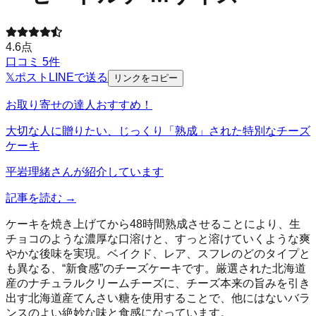
4.6
点
口コミ
5
件
𝕏
ポスト
LINE
で送る
リンクをコピー
お取り寄せの達人おすすめ！
大切な人に贈りたい、じっくり「熟成」された特別なチーズ
ケーキ
平岩理緒
さんが紹介しています
記事を読む →
ケーキを焼き上げてから48時間熟成させることにより、生
チョコのような濃厚な口溶けと、すっと溶けていくような爽
やかな後味を実現。ベイクド、レア、スフレのどのタイプと
も異なる、“新食感”のチーズケーキです。厳選された北海道
産のナチュラルクリームチーズに、チーズ本来の旨みを引き
出す北海道産てんさい糖を使用することで、他にはないバラ
ンスのよい絶妙な味と食感になっています。