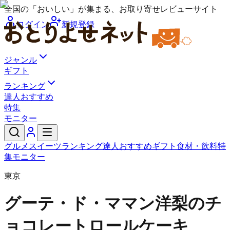
全国の「おいしい」が集まる、お取り寄せレビューサイト
ログイン
新規登録
ジャンル
ギフト
ランキング
達人おすすめ
特集
モニター
グルメ
スイーツ
ランキング
達人おすすめ
ギフト
食材・飲料
特
集
モニター
東京
グーテ・ド・ママン
洋梨のチ
ョコレートロールケーキ