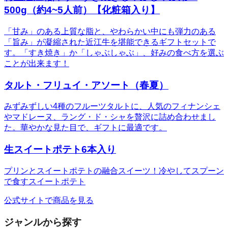
500g（約4~5人前）【化粧箱入り】
「甘み」のある上質な脂と、やわらかい中にも弾力のある
「旨み」が凝縮された近江牛を堪能できるギフトセットで
す。「すき焼き」か「しゃぶしゃぶ」、好みの食べ方を選ぶ
ことが出来ます！
タルト・フリュイ・アソート（春夏）
みずみずしい4種のフルーツタルトに、人気のフィナンシェ
やマドレーヌ、ラング・ド・シャを贅沢に詰め合わせまし
た。華やかな見た目で、ギフトに最適です。
生スイートポテト6本入り
プリンとスイートポテトの融合スイーツ！冷やしてスプーン
で食すスイートポテト
公式サイトで商品を見る
ジャンルから探す