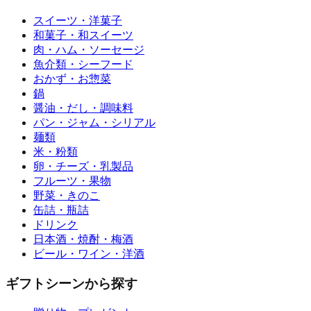
スイーツ・洋菓子
和菓子・和スイーツ
肉・ハム・ソーセージ
魚介類・シーフード
おかず・お惣菜
鍋
醤油・だし・調味料
パン・ジャム・シリアル
麺類
米・粉類
卵・チーズ・乳製品
フルーツ・果物
野菜・きのこ
缶詰・瓶詰
ドリンク
日本酒・焼酎・梅酒
ビール・ワイン・洋酒
ギフトシーンから探す