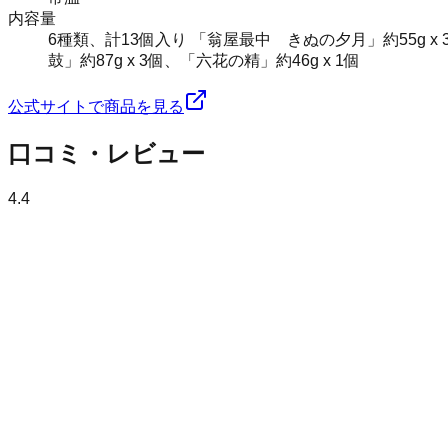
内容量
6種類、計13個入り 「翁屋最中 きぬの夕月」約55g 
鼓」約87g x 3個、「六花の精」約46g x 1個
公式サイトで商品を見る
口コミ・レビュー
4.4