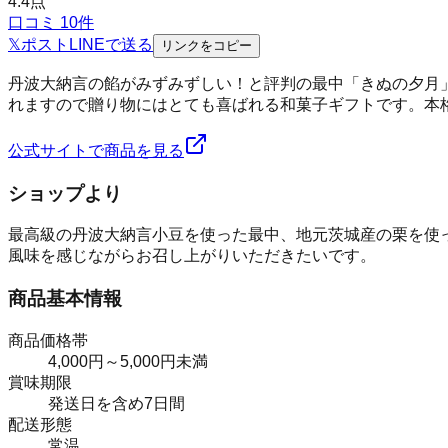
4.4
点
口コミ
10
件
𝕏
ポスト
LINE
で送る
リンクをコピー
丹波大納言の餡がみずみずしい！と評判の最中「きぬの夕月
れますので贈り物にはとても喜ばれる和菓子ギフトです。本
公式サイトで商品を見る
ショップより
最高級の丹波大納言小豆を使った最中、地元茨城産の栗を使
風味を感じながらお召し上がりいただきたいです。
商品基本情報
商品価格帯
4,000円～5,000円未満
賞味期限
発送日を含め7日間
配送形態
常温