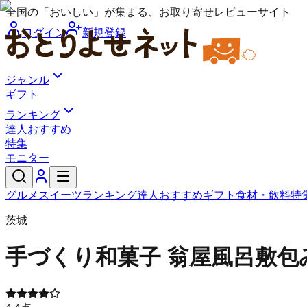
全国の「おいしい」が集まる、お取り寄せレビューサイト
ログイン
新規登録
ジャンル
ギフト
ランキング
達人おすすめ
特集
モニター
グルメ
スイーツ
ランキング
達人おすすめ
ギフト
食材・飲料
特
茨城
手づくり和菓子 翁屋
風呂敷包