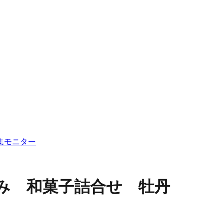
集
モニター
み 和菓子詰合せ 牡丹