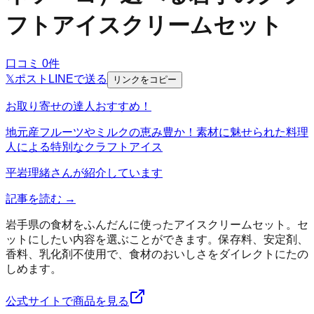
フトアイスクリームセット
口コミ
0
件
𝕏
ポスト
LINE
で送る
リンクをコピー
お取り寄せの達人おすすめ！
地元産フルーツやミルクの恵み豊か！素材に魅せられた料理
人による特別なクラフトアイス
平岩理緒
さんが紹介しています
記事を読む →
岩手県の食材をふんだんに使ったアイスクリームセット。セ
ットにしたい内容を選ぶことができます。保存料、安定剤、
香料、乳化剤不使用で、食材のおいしさをダイレクトにたの
しめます。
公式サイトで商品を見る