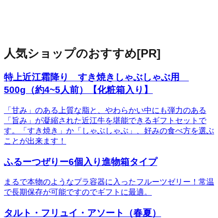
人気ショップのおすすめ
[PR]
特上近江霜降り すき焼きしゃぶしゃぶ用
500g（約4~5人前）【化粧箱入り】
「甘み」のある上質な脂と、やわらかい中にも弾力のある
「旨み」が凝縮された近江牛を堪能できるギフトセットで
す。「すき焼き」か「しゃぶしゃぶ」、好みの食べ方を選ぶ
ことが出来ます！
ふるーつぜりー6個入り進物箱タイプ
まるで本物のようなプラ容器に入ったフルーツゼリー！常温
で長期保存が可能ですのでギフトに最適。
タルト・フリュイ・アソート（春夏）