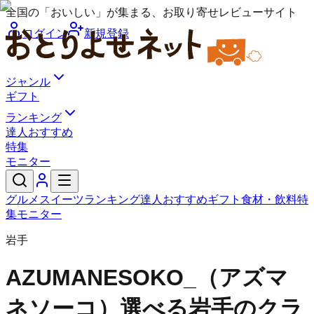
全国の「おいしい」が集まる、お取り寄せレビューサイト
ログイン
新規登録
ジャンル
ギフト
ランキング
達人おすすめ
特集
モニター
グルメ
スイーツ
ランキング
達人おすすめ
ギフト
食材・飲料
特
集
モニター
岩手
AZUMANESOKO_（アズマ
ネソーコ）
選べる岩手のクラ