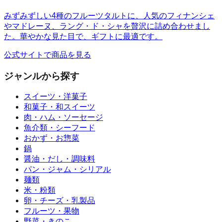
みずみずしい4種のフルーツタルトに、人気のフィナンシェ
やマドレーヌ、ラング・ド・シャを贅沢に詰め合わせまし
た。華やかな見た目で、ギフトに最適です。
公式サイトで商品を見る
ジャンルから探す
スイーツ・洋菓子
和菓子・和スイーツ
肉・ハム・ソーセージ
魚介類・シーフード
おかず・お惣菜
鍋
醤油・だし・調味料
パン・ジャム・シリアル
麺類
米・粉類
卵・チーズ・乳製品
フルーツ・果物
野菜・きのこ