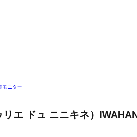
集
モニター
E（ラトゥリエ ドュ ニニキネ）
IWAH