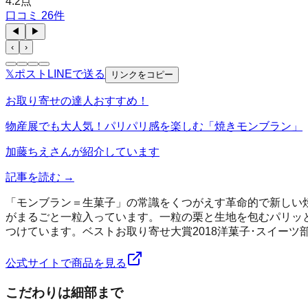
4.2
点
口コミ
26
件
◀
▶
‹
›
𝕏
ポスト
LINE
で送る
リンクをコピー
お取り寄せの達人おすすめ！
物産展でも大人気！パリパリ感を楽しむ「焼きモンブラン」
加藤ちえ
さんが紹介しています
記事を読む →
「モンブラン＝生菓子」の常識をくつがえす革命的で新しい
がまるごと一粒入っています。一粒の栗と生地を包むパリッ
つけています。ベストお取り寄せ大賞2018洋菓子･スイー
公式サイトで商品を見る
こだわりは細部まで