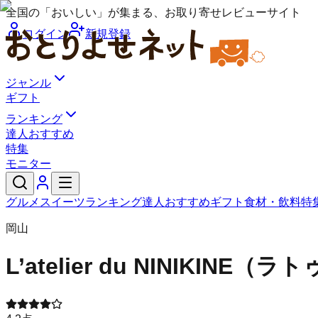
全国の「おいしい」が集まる、お取り寄せレビューサイト
ログイン
新規登録
ジャンル
ギフト
ランキング
達人おすすめ
特集
モニター
グルメ
スイーツ
ランキング
達人おすすめ
ギフト
食材・飲料
特
岡山
L’atelier du NINIKIN