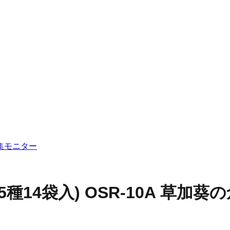
集
モニター
5種14袋入) OSR-10A 草加葵