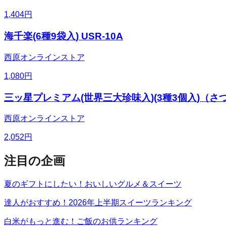
1,404
円
海千楽(6種9袋入) USR-10A
西原オンラインストア
1,080
円
三ッ星プレミアム(世界三大珍味入)(3種3個入)（さ
西原オンラインストア
2,052
円
注目の企画
夏のギフトにしたい！おいしいグルメ＆スイーツ
達人がおすすめ！2026年上半期スイーツランキング
白米がもっと進む！ご飯のお供ランキング