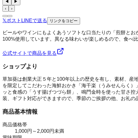
◀
▶
‹
›
𝕏
ポスト
LINE
で送る
リンクをコピー
ビールやワインにもよくあうソフトな口当たりの「煎餅とお
100%使用しています。異なる味わいが楽しめるので、食べ
公式サイトで商品を見る
ショップより
草加葵は創業大正５年と100年以上の歴史を有し、素材、産
を限定してこだわった海鮮おかき「海千楽（うみせんらく）
ッと食感の「うす揚げつづら餅」、鳴門金時を使った甘さ控
装、ギフト対応ができますので、季節のご挨拶の他、お礼の
商品基本情報
商品価格帯
1,000円～2,000円未満
賞味期限