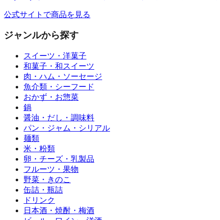
公式サイトで商品を見る
ジャンルから探す
スイーツ・洋菓子
和菓子・和スイーツ
肉・ハム・ソーセージ
魚介類・シーフード
おかず・お惣菜
鍋
醤油・だし・調味料
パン・ジャム・シリアル
麺類
米・粉類
卵・チーズ・乳製品
フルーツ・果物
野菜・きのこ
缶詰・瓶詰
ドリンク
日本酒・焼酎・梅酒