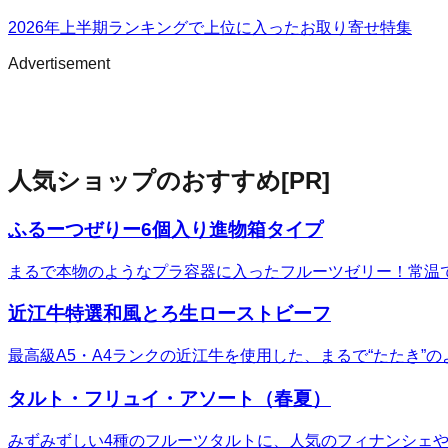
2026年上半期ランキングで上位に入ったお取り寄せ特集
Advertisement
人気ショップのおすすめ
[PR]
ふるーつぜりー6個入り進物箱タイプ
まるで本物のようなプラ容器に入ったフルーツゼリー！常温
近江牛特選和風とろ生ローストビーフ
最高級A5・A4ランクの近江牛を使用した、まるで“たたき
タルト・フリュイ・アソート（春夏）
みずみずしい4種のフルーツタルトに、人気のフィナンシェ