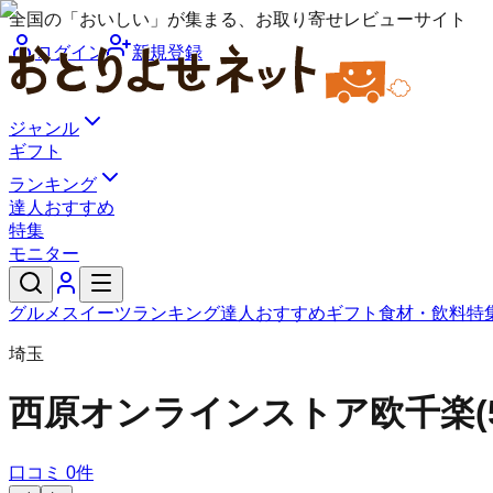
全国の「おいしい」が集まる、お取り寄せレビューサイト
ログイン
新規登録
ジャンル
ギフト
ランキング
達人おすすめ
特集
モニター
グルメ
スイーツ
ランキング
達人おすすめ
ギフト
食材・飲料
特
埼玉
西原オンラインストア
欧千楽(
口コミ
0
件