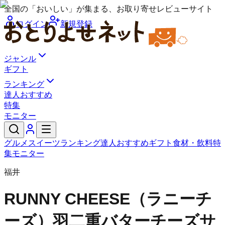
全国の「おいしい」が集まる、お取り寄せレビューサイト
ログイン
新規登録
ジャンル
ギフト
ランキング
達人おすすめ
特集
モニター
グルメ
スイーツ
ランキング
達人おすすめ
ギフト
食材・飲料
特
集
モニター
福井
RUNNY CHEESE（ラニーチ
ーズ）
羽二重バターチーズサ