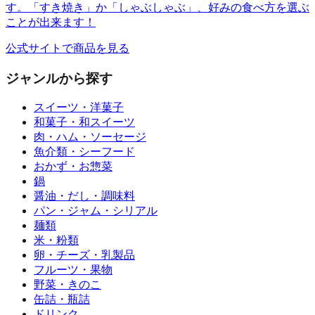
す。「すき焼き」か「しゃぶしゃぶ」、好みの食べ方を選ぶ
ことが出来ます！
公式サイトで商品を見る
ジャンルから探す
スイーツ・洋菓子
和菓子・和スイーツ
肉・ハム・ソーセージ
魚介類・シーフード
おかず・お惣菜
鍋
醤油・だし・調味料
パン・ジャム・シリアル
麺類
米・粉類
卵・チーズ・乳製品
フルーツ・果物
野菜・きのこ
缶詰・瓶詰
ドリンク