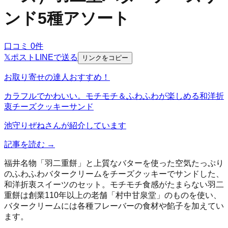
ンド5種アソート
口コミ
0
件
𝕏
ポスト
LINE
で送る
リンクをコピー
お取り寄せの達人おすすめ！
カラフルでかわいい。モチモチ＆ふわふわが楽しめる和洋折
衷チーズクッキーサンド
池守りぜね
さんが紹介しています
記事を読む →
福井名物「羽二重餅」と上質なバターを使った空気たっぷり
のふわふわバタークリームをチーズクッキーでサンドした、
和洋折衷スイーツのセット。モチモチ食感がたまらない羽二
重餅は創業110年以上の老舗「村中甘泉堂」のものを使い、
バタークリームには各種フレーバーの食材や餡子を加えてい
ます。