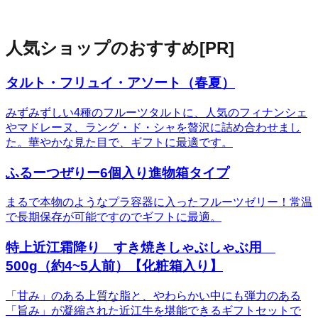
人気ショップのおすすめ
[PR]
タルト・フリュイ・アソート（春夏）
みずみずしい4種のフルーツタルトに、人気のフィナンシェ
やマドレーヌ、ラング・ド・シャを贅沢に詰め合わせまし
た。華やかな見た目で、ギフトに最適です。
ふるーつぜりー6個入り進物箱タイプ
まるで本物のようなプラ容器に入ったフルーツゼリー！常温
で長期保存が可能ですのでギフトに最適。
特上近江霜降り すき焼きしゃぶしゃぶ用
500g（約4~5人前）【化粧箱入り】
「甘み」のある上質な脂と、やわらかい中にも弾力のある
「旨み」が凝縮された近江牛を堪能できるギフトセットで